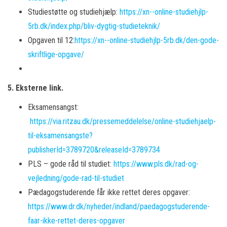
Studiestøtte og studiehjælp:
https://xn--online-studiehjlp-
5rb.dk/index.php/bliv-dygtig-studieteknik/
Opgaven til 12:
https://xn--online-studiehjlp-5rb.dk/den-gode-
skriftlige-opgave/
5. Eksterne link.
Eksamensangst:
https://via.ritzau.dk/pressemeddelelse/online-studiehjaelp-
til-eksamensangste?
publisherId=3789720&releaseId=3789734
PLS – gode råd til studiet:
https://www.pls.dk/rad-og-
vejledning/gode-rad-til-studiet
Pædagogstuderende får ikke rettet deres opgaver:
https://www.dr.dk/nyheder/indland/paedagogstuderende-
faar-ikke-rettet-deres-opgaver