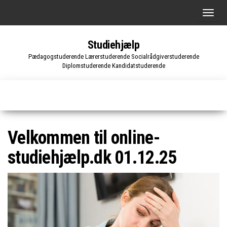
Skip
S
to
k
the
Studiehjælp
i
content
Pædagogstuderende Lærerstuderende Socialrådgiverstuderende
f
Diplomstuderende Kandidatstuderende
t
n
a
v
i
Velkommen til online-
g
studiehjælp.dk 01.12.25
a
t
i
o
n