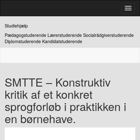
Skip
Skift
to
naviga
the
content
Studiehjælp
Pædagogstuderende Lærerstuderende Socialrådgiverstuderende
Diplomstuderende Kandidatstuderende
SMTTE – Konstruktiv
kritik af et konkret
sprogforløb i praktikken i
en børnehave.