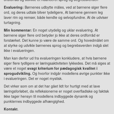
Evaluering:
Børnenes udbytte måles, ved at børnene siger flere
ord, og deres udtale bliver tydeligere, At børnene gennem leg
laver rim og remser, både kendte og selvopfundne. At de udviser
turtagning.
Min kommentar:
En noget utydelig og uklar evaluering. At
børnene siger flere ord betyder jo ikke at deres ordforråd er
forstærket. Det kunne jo være de samme ord. Og hovedmålet om
at styrke og udvikle børnenes sprog og begrebsverden indgå slet
ikke i evalueringen.
Man kan derfor ud fra evalueringen konkludere, at hvis børnene
siger flere tydligere er læringsaktiviteten lykkedes. Det må siges at
være et noget
svagt kriterium for pædagogisk kvalitet i
sprogudvikling.
Og hvorfor indgår modellens øvrige punkter ikke
i evalueringen. Det er noget mystisk.
Det virker som om at det har gået lidt for hurtigt med at lave
læringsforløbet, da refleksionerne er noget overfladiske og faktisk
ikke tager hensyn til modellens indbyggede dynamik og
punkternes indbyggede afhængighed.
Kontakt
.