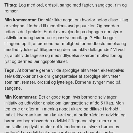
Tiltag:
Leg med ord, ordspil, sange med fagter, sanglege, rim og
remser.
Min kommentar
: Der står ikke noget om hvorfor netop disse tiltag
er velegnet i forhold til modellens øvrige punkter. Og hvordan
udføres de i praksis: Er det overvejende pædagogen der styrer
aktiviteterne og børnene er passive modtager? Eller lægger
tiltagene op til, at børnene har mulighed for medbestemmelse og
medindflydelse på tiltagene og dermed aktiv deltagende? Vi ved
jo, at aktiv deltagelse og medindflydelse skærper motivation og
lyst og dermed læringspotentialet.
Tegn:
At børnene gerne vil de sproglige aktiviteter, eksempelvis
selv udtrykker ønske om igangsættelse af sproglige aktiviteter
som rim, remser, ordspil og lyttelege. Børnene synger med på
sangene.
Min Kommentar
: Det er gode tegn, hvis børnene selv tager
initiativ og udtrykker ønske om igangsættelse af de 5 tiltag. Men
tegnene er efter min mening noget uklare og diffuse i forhold til
målet. Hvordan kan man konkret se, at ordforrådet er udvidet og
børnenes begrebsverden udviklet? Tegnene siger mere om
motivation og lyst fremfor det intenderede at styrke børnenes
ordforråd og udvikle et nuanceret sprog og begrebsverden