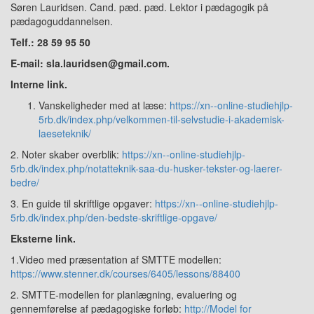
Søren Lauridsen. Cand. pæd. pæd. Lektor i pædagogik på
pædagoguddannelsen.
Telf.: 28 59 95 50
E-mail: sla.lauridsen@gmail.com.
Interne link.
Vanskeligheder med at læse:
https://xn--online-studiehjlp-
5rb.dk/index.php/velkommen-til-selvstudie-i-akademisk-
laeseteknik/
2. Noter skaber overblik:
https://xn--online-studiehjlp-
5rb.dk/index.php/notatteknik-saa-du-husker-tekster-og-laerer-
bedre/
3. En guide til skriftlige opgaver:
https://xn--online-studiehjlp-
5rb.dk/index.php/den-bedste-skriftlige-opgave/
Eksterne link.
1.Video med præsentation af SMTTE modellen:
https://www.stenner.dk/courses/6405/lessons/88400
2. SMTTE-modellen for planlægning, evaluering og
gennemførelse af pædagogiske forløb:
http://Model for