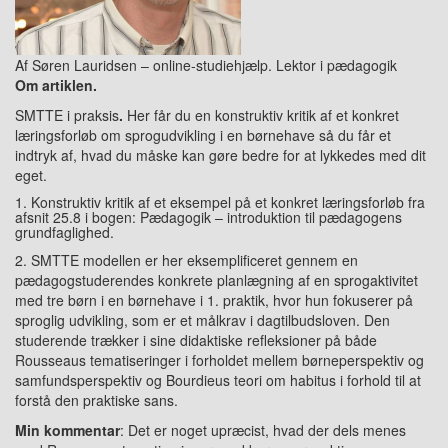
Af Søren Lauridsen – online-studiehjælp. Lektor i pædagogik
Om artiklen.
SMTTE i praksis
.
Her får du en konstruktiv kritik af et konkret
læringsforløb om sprogudvikling i en børnehave så du får et
indtryk af, hvad du måske kan gøre bedre for at lykkedes med dit
eget.
1. Konstruktiv kritik af et eksempel på et konkret læringsforløb fra
afsnit 25.8 i bogen: Pædagogik – introduktion til pædagogens
grundfaglighed.
2. SMTTE modellen er her eksemplificeret gennem en
pædagogstuderendes konkrete planlægning af en sprogaktivitet
med tre børn i en børnehave i 1. praktik, hvor hun fokuserer på
sproglig udvikling, som er et målkrav i dagtilbudsloven. Den
studerende trækker i sine didaktiske refleksioner på både
Rousseaus tematiseringer i forholdet mellem børneperspektiv og
samfundsperspektiv og Bourdieus teori om habitus i forhold til at
forstå den praktiske sans.
Min kommentar
: Det er noget upræcist, hvad der dels menes