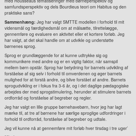
med Rousseaus tematiseringer med børneperspektiv og
samfundsperspektiv og dels Bourdieus teori om Habitus og den
praktiske sans?
Sammenhæng:
Jeg har valgt SMTTE modellen i forhold til mit
vidensmål og færdighedsmål om at målsætte, tilrettelægge,
gennemføre og evaluere en aktivitet eller et kortere forløb. Jeg
har valgt, at det skal handle om at udvikle og understøtte
børnenes sprog.
Sprog er grundlæggende for at kunne udtrykke sig og
kommunikere med andre og er en vigtig faktor, når samspil
mellem børn opstår. Sprog har betydning for barnets udvikling af
forståelse af sig selv i forhold til omverdenen og øger barnets
mulighed for at forstå andre, og blive forstået af andre. Barnets
sprogudvikling er i fokus fra 3-6 år, og i det daglige pædagogiske
arbejdes der med sprogstimulering, herunder at stimulere barnets
ordforråd og forståelse af begreber og regler.
Jeg har valgt en lille gruppe børnehavebørn, hvor jeg har lagt
mærke til, at tre af børnene har særlige sproglige udfordringer i
forhold til ordforråd, forståelse af begreber og udtale.
Jeg vil kunne nå at gennemføre mit forløb hver tirsdag i tre uger’