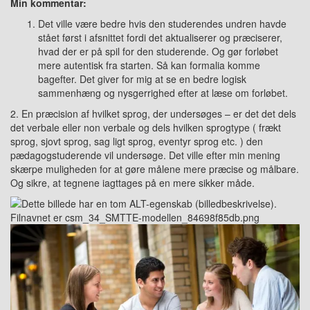
Min kommentar:
Det ville være bedre hvis den studerendes undren havde
stået først i afsnittet fordi det aktualiserer og præciserer,
hvad der er på spil for den studerende. Og gør forløbet
mere autentisk fra starten. Så kan formalia komme
bagefter. Det giver for mig at se en bedre logisk
sammenhæng og nysgerrighed efter at læse om forløbet.
2. En præcision af hvilket sprog, der undersøges – er det det dels
det verbale eller non verbale og dels hvilken sprogtype ( frækt
sprog, sjovt sprog, sag ligt sprog, eventyr sprog etc. ) den
pædagogstuderende vil undersøge. Det ville efter min mening
skærpe muligheden for at gøre målene mere præcise og målbare.
Og sikre, at tegnene iagttages på en mere sikker måde.