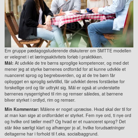
Em gruppe pædagogstuderende diskuterer om SMTTE modellen
er velegnet i et læringsaktivitets forløb i praktikken.
Mål:
At udvikle de tre børns sproglige kompetencer, og med det
mener jeg at styrke børnenes ordforråd for at kunne udvikle et
nuanceret sprog og begrebsverden, og at de tre børn får
opbygget en sproglig selvtillid, får udviklet deres forståelse for
forskellige ord og får udtrykt sig. Mål er også at understøtte
børnenes nysgerrighed til rim og remser således, at børnene
bliver styrket i ordlyd, rim og remser.
Min Kommentar:
Målene er noget upræcise. Hvad skal der til for
at man kan sige at ordforrådet er styrket. Fem nye ord, ti nye ord
og hvilke ord tæller med? Og hvad er et nuanceret sprog? Det
står ikke særligt klart og afhænger jo af, hvilke forudsætninger
deltagerne har i forhold til f.eks. socialbaggrund.