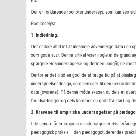
etc..
Der er forklarende fodnoter undervejs, som kan ses sidst
God læselyst.
1. Indledning.
Det er ikke altid let at indsamle anvendelige data i e
som gode svar. Denne artikel viser nogle af de grundlæ
spørgeskemaundersøgelse og dermed undgår, de mest o
Derfor er det altid en god ide at bruge tid på at plan
undersøgelsesdesign, som henviser til den overordnede
data (svarene). På denne måde skaber, du dels et ov
forudsætninger og dels kommer du godt fra start og dine
2. Kravene til empiriske undersøgelser på pædag
I de senere år er empiriske undersøgelser dvs. erfari
pædagogisk praksis – den pædagogstuderendes praktik