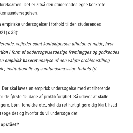
loreksamen. Det er altså den studerendes egne konkrete
eskemaundersøgelsen.
 empiriske undersøgelser i forhold til den studerendes
21).s.33):
uderende, vejleder samt kontaktperson afholde et møde, hvor
tion
i form af undersøgelsesdesign fremlægges og godkendes
 en
empirisk baseret
analyse af den valgte problemstilling
ale, institutionelle og samfundsmæssige forhold (jf.
. Der skal laves en empirisk undersøgelse med et tilhørende
for de første 15 dage af praktikforløbet. Så udover at skulle
gere, børn, forældre etc., skal du ret hurtigt gøre dig klart, hvad
ersøge det og hvorfor du vil undersøge det.
 opstået?