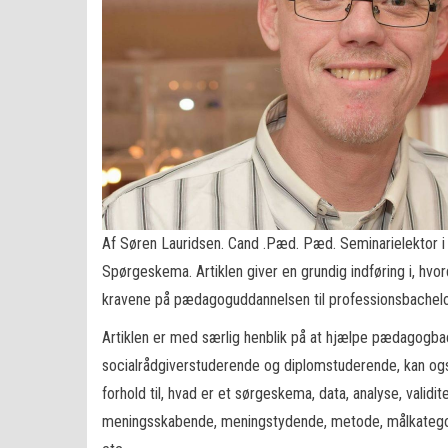
Af Søren Lauridsen. Cand .Pæd. Pæd. Seminarielektor
Spørgeskema. Artiklen giver en grundig indføring i, hv
kravene på pædagoguddannelsen til professionsbachelo
Artiklen er med særlig henblik på at hjælpe pædagogb
socialrådgiverstuderende og diplomstuderende, kan også
forhold til, hvad er et sørgeskema, data, analyse, validitet,
meningsskabende, meningstydende, metode, målkategorie