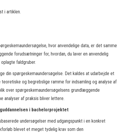
 i artiklen.
n spørgeskemaundersøgelse, hvor anvendelige data, er det samme
ggende forudsætninger for, hvordan, du laver en anvendelig
plagte faldgruber.
lægge din spørgeskemaundersøgelse. Det kaldes at udarbejde et
 teoretiske og begrebslige ramme for indsamling og analyse af
erblik over spørgeskemaundersøgelsens grundlæggende
 analyser af praksis bliver lettere.
oguddannelsen i bachelorprojektet
ngsbaserede undersøgelser med udgangspunkt i en konkret
forløb blevet et meget tydelig krav som den