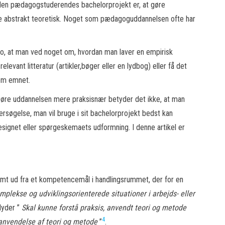
 den pædagogstuderendes bachelorprojekt er, at gøre
 abstrakt teoretisk. Noget som pædagoguddannelsen ofte har
o, at man ved noget om, hvordan man laver en empirisk
elevant litteratur (artikler,bøger eller en lydbog) eller få det
 om emnet.
gøre uddannelsen mere praksisnær betyder det ikke, at man
ersøgelse, man vil bruge i sit bachelorprojekt bedst kan
ignet eller spørgeskemaets udformning. I denne artikel er
mt ud fra et kompetencemål i handlingsrummet, der for en
plekse og udviklingsorienterede situationer i arbejds- eller
 lyder ”
Skal kunne forstå praksis, anvendt teori og metode
4
 anvendelse af teori og metode
”
.