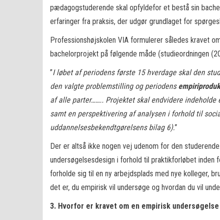
pædagogstuderende skal opfyldefor et bestå sin bache
erfaringer fra praksis, der udgør grundlaget for spørg
Professionshøjskolen VIA formulerer således kravet om
bachelorprojekt på følgende måde (studieordningen (20
”
I løbet af periodens første 15 hverdage skal den st
den valgte problemstilling og periodens
empiriproduk
af alle parter…….. Projektet skal endvidere indeholde
samt en perspektivering af analysen i forhold til soci
uddannelsesbekendtgørelsens bilag 6).
”
Der er altså ikke nogen vej udenom for den studerende
undersøgelsesdesign i forhold til praktikforløbet inden 
forholde sig til en ny arbejdsplads med nye kolleger, bru
det er, du empirisk vil undersøge og hvordan du vil und
3.
H
vorfor er kravet om en empirisk undersøgelse