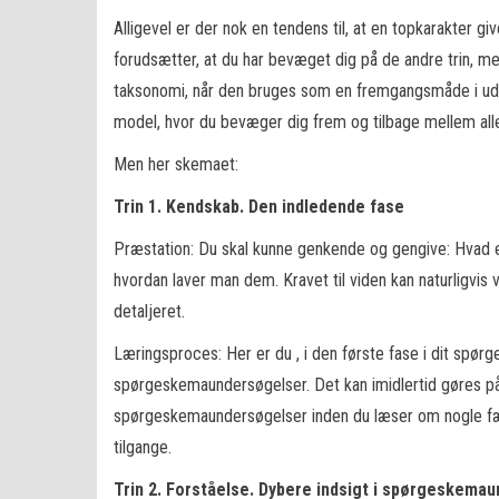
Alligevel er der nok en tendens til, at en topkarakter g
forudsætter, at du har bevæget dig på de andre trin, m
taksonomi, når den bruges som en fremgangsmåde i ud
model, hvor du bevæger dig frem og tilbage mellem all
Men her skemaet:
Trin 1. Kendskab. Den indledende fase
Præstation: Du skal kunne genkende og gengive: Hvad
hvordan laver man dem. Kravet til viden kan naturligvi
detaljeret.
Læringsproces: Her er du , i den første fase i dit spø
spørgeskemaundersøgelser. Det kan imidlertid gøres på
spørgeskemaundersøgelser inden du læser om nogle fær
tilgange.
Trin 2. Forståelse. Dybere indsigt i spørgeskema