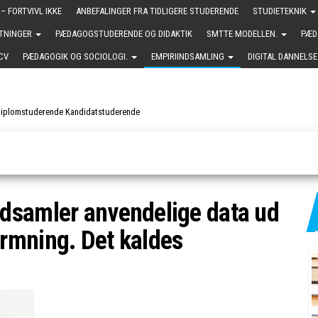
– FORTVIVL IKKE
ANBEFALINGER FRA TIDLIGERE STUDERENDE
STUDIETEKNIK
ETNINGER
PÆDAGOGSTUDERENDE OG DIDAKTIK
SMTTE MODELLEN.
PÆD
CV
PÆDAGOGIK OG SOCIOLOGI.
EMPIRIINDSAMLING
DIGITAL DANNELSE
Diplomstuderende Kandidatstuderende
dsamler anvendelige data ud
rmning. Det kaldes