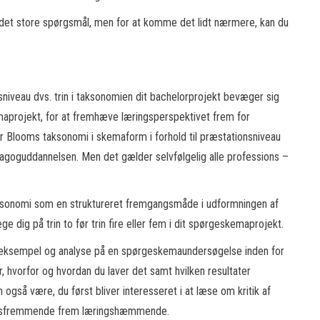
å det store spørgsmål, men for at komme det lidt nærmere, kan du
gsniveau dvs. trin i taksonomien dit bachelorprojekt bevæger sig
aprojekt, for at fremhæve læringsperspektivet frem for
r Blooms taksonomi i skemaform i forhold til præstationsniveau
goguddannelsen. Men det gælder selvfølgelig alle professions –
sonomi som en struktureret fremgangsmåde i udformningen af
e dig på trin to før trin fire eller fem i dit spørgeskemaprojekt.
 eksempel og analyse på en spørgeskemaundersøgelse inden for
 hvorfor og hvordan du laver det samt hvilken resultater
gså være, du først bliver interesseret i at læse om kritik af
ngsfremmende frem læringshæmmende.