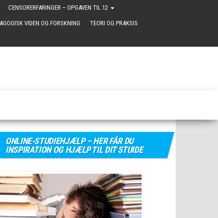
CENSORERFARINGER – OPGAVEN TIL 12
AGOGISK VIDEN OG FORSKNING
TEORI OG PRAKSIS
ONLINE-STUDIEHJÆLP – HER FÅR DU
INSPIRATION OG HJÆLP TIL DIT STUIDE