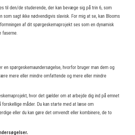
ives til den/de studerende, der kan bevæge sig på trin 6, som
en som sagt ikke nødvendigvis slavisk. For mig at se, kan Blooms
formningen af dit spørgeskemaprojekt ses som en dynamisk
e faserne.
 er en spørgeskemaundersøgelse, hvorfor bruger man dem og
s være mere eller mindre omfattende og mere eller mindre
rgeskemaprojekt, hvor det gælder om at arbejde dig ind på emnet
 forskellige måder. Du kan starte med at læse om
dige eller du kan gøre det omvendt eller kombinere, de to
undersøgelser.