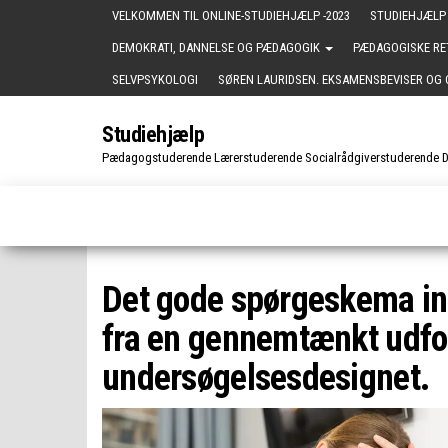
Skip
VELKOMMEN TIL ONLINE-STUDIEHJÆLP -2023
STUDIEHJÆLP 
to
DEMOKRATI, DANNELSE OG PÆDAGOGIK
PÆDAGOGISKE R
the
SELVPSYKOLOGI
SØREN LAURIDSEN. EKSAMENSBEVISER OG 
content
Studiehjælp
Pædagogstuderende Lærerstuderende Socialrådgiverstuderende 
Det gode spørgeskema in
fra en gennemtænkt udfo
undersøgelsesdesignet.