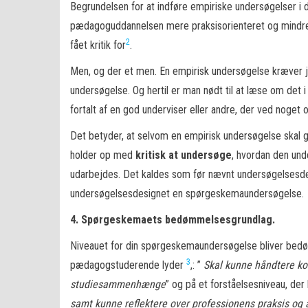
Begrundelsen for at indføre empiriske undersøgelser i
pædagoguddannelsen mere praksisorienteret og mindre
2
fået kritik for
.
Men, og der et men. En empirisk undersøgelse kræver j
undersøgelse. Og hertil er man nødt til at læse om det i r
fortalt af en god underviser eller andre, der ved noget
Det betyder, at selvom en empirisk undersøgelse skal 
holder op med
kritisk at undersøge
, hvordan den und
udarbejdes. Det kaldes som før nævnt undersøgelsesdes
undersøgelsesdesignet en spørgeskemaundersøgelse.
4.
S
pørgeskemaets bedømmelsesgrundlag.
Niveauet for din spørgeskemaundersøgelse bliver bedø
3
pædagogstuderende lyder
,: ”
Skal
kunne håndtere kom
studiesammenhænge
” og på et forståelsesniveau, der
samt kunne reflektere over professionens praksis og