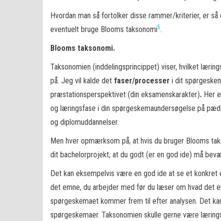
Hvordan man så fortolker disse rammer/kriterier, er s
5
eventuelt bruge Blooms taksonomi
.
Blooms taksonomi.
Taksonomien (inddelingsprincippet) viser, hvilket lærin
på. Jeg vil kalde det
faser/
processer
i dit spørgeskem
præstationsperspektivet (din eksamenskarakter)
.
Her e
og læringsfase i din spørgeskemaundersøgelse på pæda
og diplomuddannelser.
Men hver opmærksom på, at hvis du bruger Blooms tak
dit bachelorprojekt, at du godt (er en god ide) må bevæg
Det kan eksempelvis være en god ide at se et konkret
det emne, du arbejder med før du læser om hvad det er,
spørgeskemaet kommer frem til efter analysen. Det kan o
spørgeskemaer. Taksonomien skulle gerne være læri