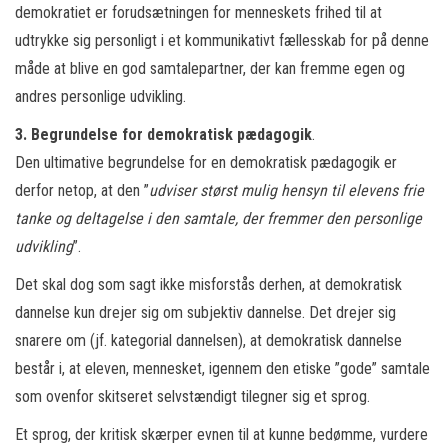
demokratiet er forudsætningen for menneskets frihed til at
udtrykke sig personligt i et kommunikativt fællesskab for på denne
måde at blive en god samtalepartner, der kan fremme egen og
andres personlige udvikling.
3. Begrundelse for demokratisk pædagogik
.
Den ultimative begrundelse for en demokratisk pædagogik er
derfor netop, at den ”
udviser størst mulig hensyn til elevens frie
tanke og deltagelse i den samtale, der fremmer den personlige
udvikling
”.
Det skal dog som sagt ikke misforstås derhen, at demokratisk
dannelse kun drejer sig om subjektiv dannelse. Det drejer sig
snarere om (jf. kategorial dannelsen), at demokratisk dannelse
består i, at eleven, mennesket, igennem den etiske ”gode” samtale
som ovenfor skitseret selvstændigt tilegner sig et sprog.
Et sprog, der kritisk skærper evnen til at kunne bedømme, vurdere