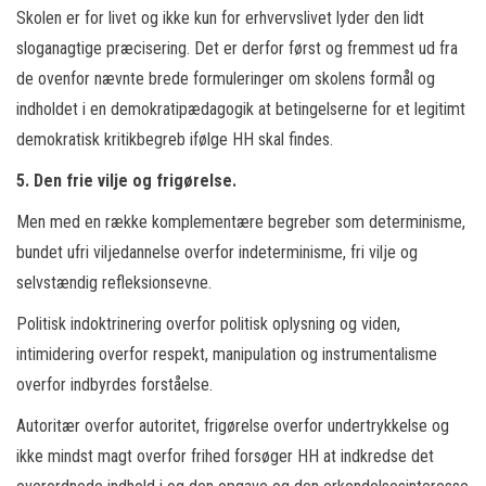
Skolen er for livet og ikke kun for erhvervslivet lyder den lidt
sloganagtige præcisering. Det er derfor først og fremmest ud fra
de ovenfor nævnte brede formuleringer om skolens formål og
indholdet i en demokratipædagogik at betingelserne for et legitimt
demokratisk kritikbegreb ifølge HH skal findes.
5. Den frie vilje og frigørelse.
Men med en række komplementære begreber som determinisme,
bundet ufri viljedannelse overfor indeterminisme, fri vilje og
selvstændig refleksionsevne.
Politisk indoktrinering overfor politisk oplysning og viden,
intimidering overfor respekt, manipulation og instrumentalisme
overfor indbyrdes forståelse.
Autoritær overfor autoritet, frigørelse overfor undertrykkelse og
ikke mindst magt overfor frihed forsøger HH at indkredse det