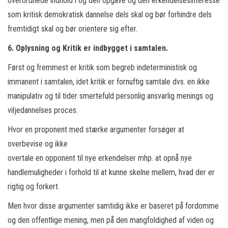
overordnede indhold i og den opgave og den erkendelsesinteresse
som kritisk demokratisk dannelse dels skal og bør forhindre dels
fremtidigt skal og bør orientere sig efter.
6. Oplysning og Kritik er indbygget i samtalen.
Først og fremmest er kritik som begreb indeterministisk og
immanent i samtalen, idet kritik er fornuftig samtale dvs. en ikke
manipulativ og til tider smertefuld personlig ansvarlig menings og
viljedannelses proces.
Hvor en proponent med stærke argumenter forsøger at
overbevise og ikke
overtale en opponent til nye erkendelser mhp. at opnå nye
handlemuligheder i forhold til at kunne skelne mellem, hvad der er
rigtig og forkert.
Men hvor disse argumenter samtidig ikke er baseret på fordomme
og den offentlige mening, men på den mangfoldighed af viden og