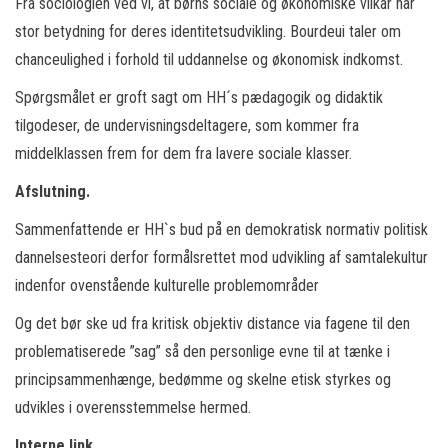
Fra sociologien ved vi, at børns sociale og økonomiske vilkår har
stor betydning for deres identitetsudvikling. Bourdeui taler om
chanceulighed i forhold til uddannelse og økonomisk indkomst.
Spørgsmålet er groft sagt om HH´s pædagogik og didaktik
tilgodeser, de undervisningsdeltagere, som kommer fra
middelklassen frem for dem fra lavere sociale klasser.
Afslutning.
Sammenfattende er HH`s bud på en demokratisk normativ politisk
dannelsesteori derfor formålsrettet mod udvikling af samtalekultur
indenfor ovenstående kulturelle problemområder
Og det bør ske ud fra kritisk objektiv distance via fagene til den
problematiserede ”sag” så den personlige evne til at tænke i
principsammenhænge, bedømme og skelne etisk styrkes og
udvikles i overensstemmelse hermed.
Interne link
.