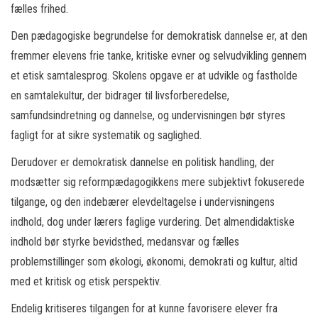
fælles frihed.
Den pædagogiske begrundelse for demokratisk dannelse er, at den
fremmer elevens frie tanke, kritiske evner og selvudvikling gennem
et etisk samtalesprog. Skolens opgave er at udvikle og fastholde
en samtalekultur, der bidrager til livsforberedelse,
samfundsindretning og dannelse, og undervisningen bør styres
fagligt for at sikre systematik og saglighed.
Derudover er demokratisk dannelse en politisk handling, der
modsætter sig reformpædagogikkens mere subjektivt fokuserede
tilgange, og den indebærer elevdeltagelse i undervisningens
indhold, dog under lærers faglige vurdering. Det almendidaktiske
indhold bør styrke bevidsthed, medansvar og fælles
problemstillinger som økologi, økonomi, demokrati og kultur, altid
med et kritisk og etisk perspektiv.
Endelig kritiseres tilgangen for at kunne favorisere elever fra