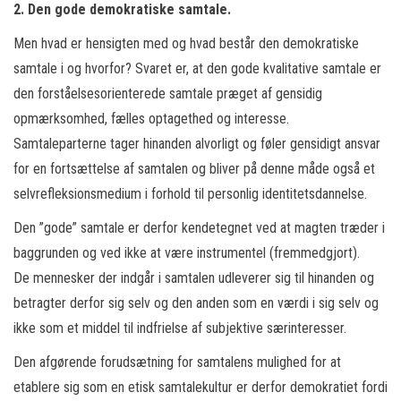
2. Den gode demokratiske samtale.
Men hvad er hensigten med og hvad består den demokratiske
samtale i og hvorfor? Svaret er, at den gode kvalitative samtale er
den forståelsesorienterede samtale præget af gensidig
opmærksomhed, fælles optagethed og interesse.
Samtaleparterne tager hinanden alvorligt og føler gensidigt ansvar
for en fortsættelse af samtalen og bliver på denne måde også et
selvrefleksionsmedium i forhold til personlig identitetsdannelse.
Den ”gode” samtale er derfor kendetegnet ved at magten træder i
baggrunden og ved ikke at være instrumentel (fremmedgjort).
De mennesker der indgår i samtalen udleverer sig til hinanden og
betragter derfor sig selv og den anden som en værdi i sig selv og
ikke som et middel til indfrielse af subjektive særinteresser.
Den afgørende forudsætning for samtalens mulighed for at
etablere sig som en etisk samtalekultur er derfor demokratiet fordi