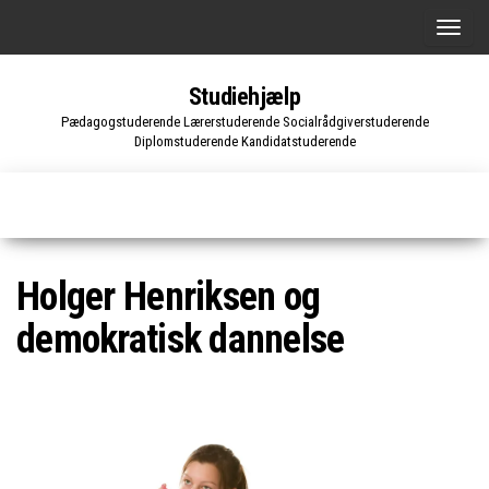
Skip
S
to
k
the
Studiehjælp
i
content
Pædagogstuderende Lærerstuderende Socialrådgiverstuderende
f
Diplomstuderende Kandidatstuderende
t
n
a
v
i
Holger Henriksen og
g
demokratisk dannelse
a
t
i
o
n