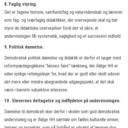
8. Faglig styring.
Det er fagene historie, samfundsfag og naturvidenskab og læreren
som fag- og tværfaglig didaktikker, der overvejende skal og bør
styre de didaktiske overvejelser fordi det vil sikre, at
undervisningen får systematik, saglighed og et successivt indhold.
9. Politisk dannelse.
Demokratisk politisk dannelse og didaktik er derfor et opgør med
reformpædagogikkens ”laissez faire” tænkning, der ifølge HH er
uden synlige retningslinjer for, hvad der er godt eller skidt udover
det mere eller mindre ubegrundede udgangspunkt, at det skal
være i barnets subjektive interesse.
10 . Elevernes deltagelse og indflydelse på undervisningen.
Dannelse til demokrati sker derfor i skolen som god demokratisk
undervisning og er ifølge HH samtale om fælles kulturelle emner,
temaer og projekter, som på forhånd er udvalgt af læreren dog