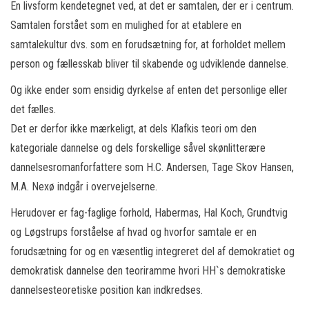
En livsform kendetegnet ved, at det er samtalen, der er i centrum.
Samtalen forstået som en mulighed for at etablere en
samtalekultur dvs. som en forudsætning for, at forholdet mellem
person og fællesskab bliver til skabende og udviklende dannelse.
Og ikke ender som ensidig dyrkelse af enten det personlige eller
det fælles.
Det er derfor ikke mærkeligt, at dels Klafkis teori om den
kategoriale dannelse og dels forskellige såvel skønlitterære
dannelsesromanforfattere som H.C. Andersen, Tage Skov Hansen,
M.A. Nexø indgår i overvejelserne.
Herudover er fag-faglige forhold, Habermas, Hal Koch, Grundtvig
og Løgstrups forståelse af hvad og hvorfor samtale er en
forudsætning for og en væsentlig integreret del af demokratiet og
demokratisk dannelse den teoriramme hvori HH`s demokratiske
dannelsesteoretiske position kan indkredses.