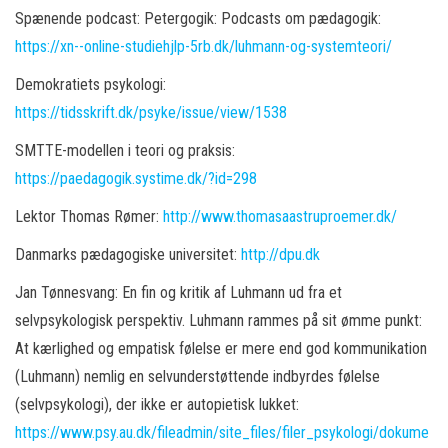
Spænende podcast: Petergogik: Podcasts om pædagogik:
https://xn--online-studiehjlp-5rb.dk/luhmann-og-systemteori/
Demokratiets psykologi:
https://tidsskrift.dk/psyke/issue/view/1538
SMTTE-modellen i teori og praksis:
https://paedagogik.systime.dk/?id=298
Lektor Thomas Rømer:
http://www.thomasaastruproemer.dk/
Danmarks pædagogiske universitet:
http://dpu.dk
Jan Tønnesvang: En fin og kritik af Luhmann ud fra et
selvpsykologisk perspektiv. Luhmann rammes på sit ømme punkt:
At kærlighed og empatisk følelse er mere end god kommunikation
(Luhmann) nemlig en selvunderstøttende indbyrdes følelse
(selvpsykologi), der ikke er autopietisk lukket:
https://www.psy.au.dk/fileadmin/site_files/filer_psykologi/dokume