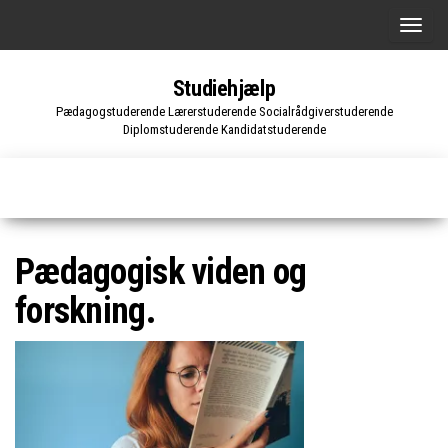
Skip
S
to
k
the
Studiehjælp
i
content
Pædagogstuderende Lærerstuderende Socialrådgiverstuderende
f
Diplomstuderende Kandidatstuderende
t
n
a
v
i
Pædagogisk viden og
g
forskning.
a
t
i
o
n