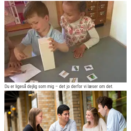
Du er ligeså dejlig som mig – det jo derfor vi læser om det.