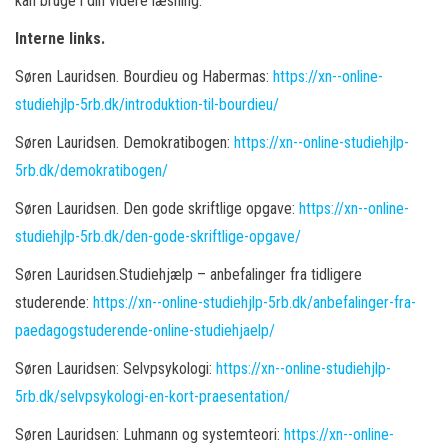
kan bruge i din videre læsning.
Interne links.
Søren Lauridsen. Bourdieu og Habermas:
https://xn--online-
studiehjlp-5rb.dk/introduktion-til-bourdieu/
Søren Lauridsen. Demokratibogen:
https://xn--online-studiehjlp-
5rb.dk/demokratibogen/
Søren Lauridsen. Den gode skriftlige opgave:
https://xn--online-
studiehjlp-5rb.dk/den-gode-skriftlige-opgave/
Søren Lauridsen.Studiehjælp – anbefalinger fra tidligere
studerende:
https://xn--online-studiehjlp-5rb.dk/anbefalinger-fra-
paedagogstuderende-online-studiehjaelp/
Søren Lauridsen: Selvpsykologi:
https://xn--online-studiehjlp-
5rb.dk/selvpsykologi-en-kort-praesentation/
Søren Lauridsen: Luhmann og systemteori:
https://xn--online-