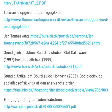
nter/JT/Artikler/JT_2.PDF
Luhmanns opgør med pædagogikken:
http://www.thomasaastruproemer.dk/niklas-luhmanns-opgoer-med-
paedagogik.html
Jan Tønnesvang:
https://pure.au.dk/portal/da/persons/jan-
toennesvang(f072b567-e2da-4224-bf27-65548dad5621).html
Grundig introduktion: Bourdieu studier. Staf Callewaert
(1997).Enkelte rettelser (1999):
http://www.hexis.dk/arkiv/bourdieustudier-I(1).pdf
Grundig Artikel om Bourdieu og Honneth (2005). Sociologisk og
socialfilosofisk kritik af den anerkendte orden:
https://rauli.cbs.dk/index.php/dansksociologi/article/view/786/803
En rigtig god bog om videnskabsteori :
http://samples.pubhub.dk/9788759325681.pdf