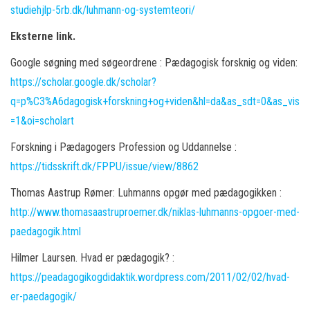
studiehjlp-5rb.dk/luhmann-og-systemteori/
Eksterne link.
Google søgning med søgeordrene : Pædagogisk forsknig og viden:
https://scholar.google.dk/scholar?
q=p%C3%A6dagogisk+forskning+og+viden&hl=da&as_sdt=0&as_vis
=1&oi=scholart
Forskning i Pædagogers Profession og Uddannelse :
https://tidsskrift.dk/FPPU/issue/view/8862
Thomas Aastrup Rømer: Luhmanns opgør med pædagogikken :
http://www.thomasaastruproemer.dk/niklas-luhmanns-opgoer-med-
paedagogik.html
Hilmer Laursen. Hvad er pædagogik? :
https://peadagogikogdidaktik.wordpress.com/2011/02/02/hvad-
er-paedagogik/